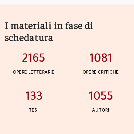
I materiali in fase di
schedatura
2166
1082
OPERE LETTERARIE
OPERE CRITICHE
134
1056
TESI
AUTORI