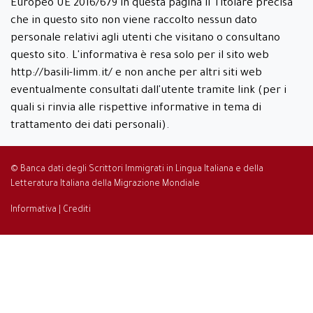
Europeo UE 2016/679 in questa pagina il Titolare precisa
che in questo sito non viene raccolto nessun dato
personale relativi agli utenti che visitano o consultano
questo sito. L'informativa è resa solo per il sito web
http://basili-limm.it/ e non anche per altri siti web
eventualmente consultati dall'utente tramite link (per i
quali si rinvia alle rispettive informative in tema di
trattamento dei dati personali).
© Banca dati degli Scrittori Immigrati in Lingua Italiana e della
Letteratura Italiana della Migrazione Mondiale
Informativa
|
Crediti