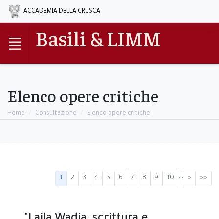
ACCADEMIA DELLA CRUSCA
Basili & LIMM
Elenco opere critiche
Home
Consultazione
Elenco opere critiche
…
1
2
3
4
5
6
7
8
9
10
>
>>
"Laila Wadia: scrittura e