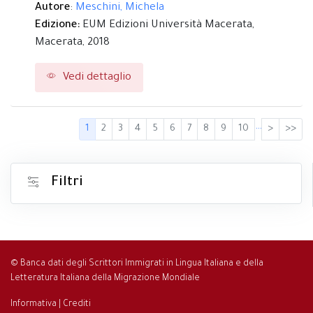
Autore
:
Meschini, Michela
Edizione:
EUM Edizioni Università Macerata,
Macerata,
2018
Vedi dettaglio
…
1
2
3
4
5
6
7
8
9
10
>
>>
Filtri
© Banca dati degli Scrittori Immigrati in Lingua Italiana e della
Letteratura Italiana della Migrazione Mondiale
Informativa
|
Crediti