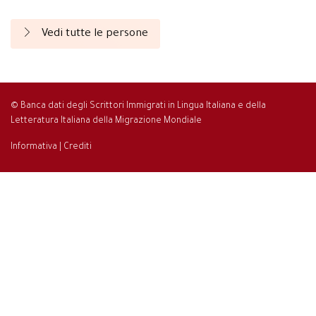
Vedi tutte le persone
© Banca dati degli Scrittori Immigrati in Lingua Italiana e della
Letteratura Italiana della Migrazione Mondiale
Informativa
|
Crediti