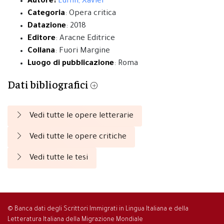
Autore:
Luffin, Xavier
Categoria
: Opera critica
Datazione
: 2018
Editore
: Aracne Editrice
Collana
: Fuori Margine
Luogo di pubblicazione
: Roma
Dati bibliografici
Vedi tutte le opere letterarie
Vedi tutte le opere critiche
Vedi tutte le tesi
© Banca dati degli Scrittori Immigrati in Lingua Italiana e della
Letteratura Italiana della Migrazione Mondiale