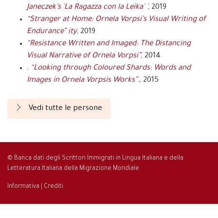
Janeczek’s 'La Ragazza con la Leika' `
, 2019
“Stranger at Home: Ornela Vorpsi’s Visual Writing of
Endurance” ity
, 2019
“Resistance Written and Imaged: The Distancing
Visual Narrative of Ornela Vorpsi”
, 2014
. “Looking through Coloured Shards: Words and
Images in Ornela Vorpsis Works”.
, 2015
Vedi tutte le persone
© Banca dati degli Scrittori Immigrati in Lingua Italiana e della
Letteratura Italiana della Migrazione Mondiale
Informativa
|
Crediti