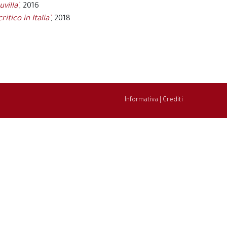
villa`
, 2016
itico in Italia`
, 2018
Informativa
|
Crediti