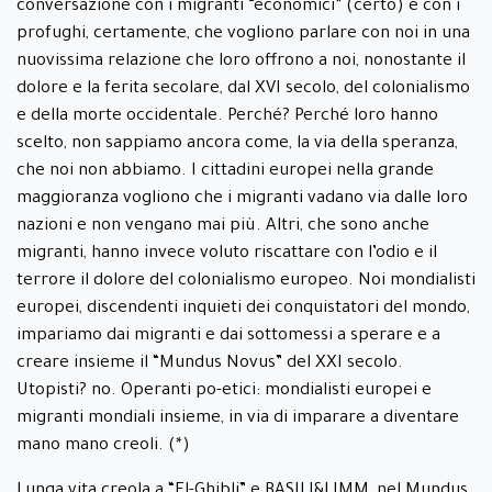
conversazione con i migranti “economici” (certo) e con i
profughi, certamente, che vogliono parlare con noi in una
nuovissima relazione che loro offrono a noi, nonostante il
dolore e la ferita secolare, dal XVI secolo, del colonialismo
e della morte occidentale. Perché? Perché loro hanno
scelto, non sappiamo ancora come, la via della speranza,
che noi non abbiamo. I cittadini europei nella grande
maggioranza vogliono che i migranti vadano via dalle loro
nazioni e non vengano mai più. Altri, che sono anche
migranti, hanno invece voluto riscattare con l’odio e il
terrore il dolore del colonialismo europeo. Noi mondialisti
europei, discendenti inquieti dei conquistatori del mondo,
impariamo dai migranti e dai sottomessi a sperare e a
creare insieme il “Mundus Novus” del XXI secolo.
Utopisti? no. Operanti po-etici: mondialisti europei e
migranti mondiali insieme, in via di imparare a diventare
mano mano creoli. (*)
Lunga vita creola a “El-Ghibli” e BASILI&LIMM, nel Mundus