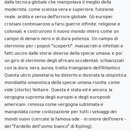
dalla tecnica globale che manipolava il meglio della
modernità: come scienza vera e superiore, funzione
reale: ardita e serva dell’orrore globale. Gli europei
cristiani continuarono a farsi guerre infinite, religiose e
coloniali, e costruirono il nuovo mondo intero come un
campo di denaro nero e di dura potenza. Un campo di
sterminio per i popoli “scoperti”: massacrati e infettati e
fatti uscire dalle storie diverse della specie umana; e poi
un giro di sterminio degli africani occidentali, schiavizzati
con la dura, nera, aurea, tratta triangolare dell’Atlantico.
Questa ubris planetaria ha distorto e divorata la utopistica
mondialità umanistica della specie umana riunita, come
vide (storto) Voltaire. Questa è stata ed è ancora, la
vergogna suprema degli europei e degli europoidi
americani: rimossa come vergogna sublimata e
manipolata come civilizzazione per tutti i selvaggi dei
mondi nuovi (cercate la famosa ode – in onore dell’onere –
del “Fardello dell’uomo bianco” di Kipling).