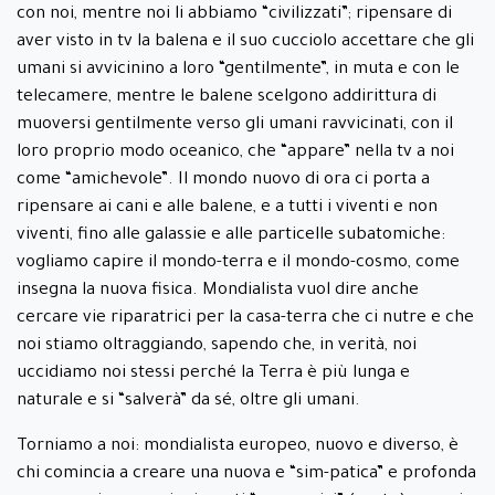
con noi, mentre noi li abbiamo “civilizzati”; ripensare di
aver visto in tv la balena e il suo cucciolo accettare che gli
umani si avvicinino a loro “gentilmente”, in muta e con le
telecamere, mentre le balene scelgono addirittura di
muoversi gentilmente verso gli umani ravvicinati, con il
loro proprio modo oceanico, che “appare” nella tv a noi
come “amichevole”. Il mondo nuovo di ora ci porta a
ripensare ai cani e alle balene, e a tutti i viventi e non
viventi, fino alle galassie e alle particelle subatomiche:
vogliamo capire il mondo-terra e il mondo-cosmo, come
insegna la nuova fisica. Mondialista vuol dire anche
cercare vie riparatrici per la casa-terra che ci nutre e che
noi stiamo oltraggiando, sapendo che, in verità, noi
uccidiamo noi stessi perché la Terra è più lunga e
naturale e si “salverà” da sé, oltre gli umani.
Torniamo a noi: mondialista europeo, nuovo e diverso, è
chi comincia a creare una nuova e “sim-patica” e profonda