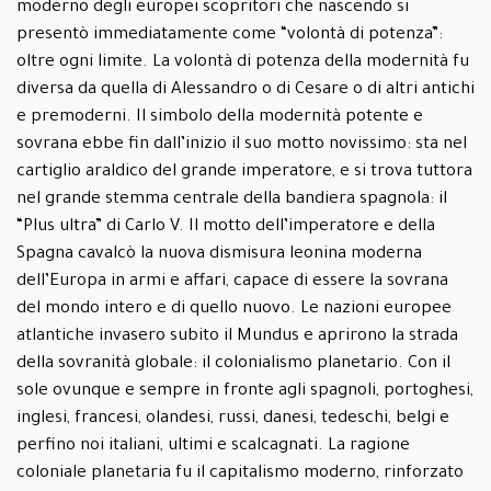
moderno degli europei scopritori che nascendo si
presentò immediatamente come “volontà di potenza”:
oltre ogni limite. La volontà di potenza della modernità fu
diversa da quella di Alessandro o di Cesare o di altri antichi
e premoderni. Il simbolo della modernità potente e
sovrana ebbe fin dall’inizio il suo motto novissimo: sta nel
cartiglio araldico del grande imperatore, e si trova tuttora
nel grande stemma centrale della bandiera spagnola: il
“Plus ultra” di Carlo V. Il motto dell’imperatore e della
Spagna cavalcò la nuova dismisura leonina moderna
dell’Europa in armi e affari, capace di essere la sovrana
del mondo intero e di quello nuovo. Le nazioni europee
atlantiche invasero subito il Mundus e aprirono la strada
della sovranità globale: il colonialismo planetario. Con il
sole ovunque e sempre in fronte agli spagnoli, portoghesi,
inglesi, francesi, olandesi, russi, danesi, tedeschi, belgi e
perfino noi italiani, ultimi e scalcagnati. La ragione
coloniale planetaria fu il capitalismo moderno, rinforzato