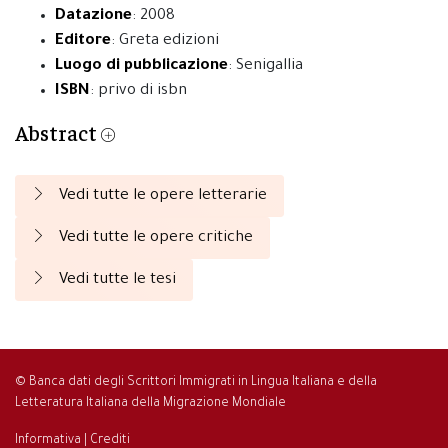
Datazione
: 2008
Editore
: Greta edizioni
Luogo di pubblicazione
: Senigallia
ISBN
: privo di isbn
Abstract
Vedi tutte le opere letterarie
Vedi tutte le opere critiche
Vedi tutte le tesi
© Banca dati degli Scrittori Immigrati in Lingua Italiana e della
Letteratura Italiana della Migrazione Mondiale
Informativa
|
Crediti