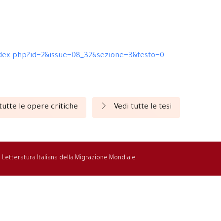
index.php?id=2&issue=08_32&sezione=3&testo=0
tutte le opere critiche
Vedi tutte le tesi
la Letteratura Italiana della Migrazione Mondiale