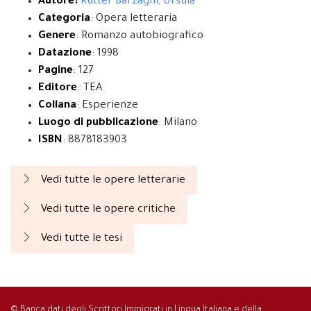
Autore:
Rutter Barzaghi, Ursula
Categoria
: Opera letteraria
Genere
: Romanzo autobiografico
Datazione
: 1998
Pagine
: 127
Editore
: TEA
Collana
: Esperienze
Luogo di pubblicazione
: Milano
ISBN
: 8878183903
Vedi tutte le opere letterarie
Vedi tutte le opere critiche
Vedi tutte le tesi
© Banca dati degli Scrittori Immigrati in Lingua Italiana e della