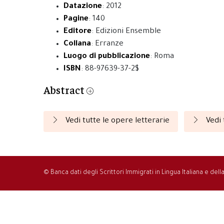
Datazione
: 2012
Pagine
: 140
Editore
: Edizioni Ensemble
Collana
: Erranze
Luogo di pubblicazione
: Roma
ISBN
: 88-97639-37-2$
Abstract
Vedi tutte le opere letterarie
Vedi 
© Banca dati degli Scrittori Immigrati in Lingua Italiana e del