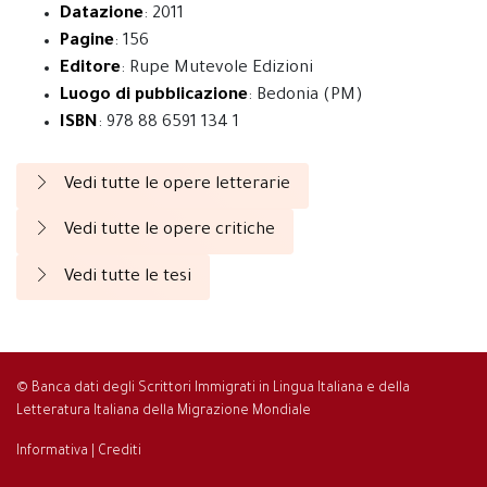
Datazione
: 2011
Pagine
: 156
Editore
: Rupe Mutevole Edizioni
Luogo di pubblicazione
: Bedonia (PM)
ISBN
: 978 88 6591 134 1
Vedi tutte le opere letterarie
Vedi tutte le opere critiche
Vedi tutte le tesi
© Banca dati degli Scrittori Immigrati in Lingua Italiana e della
Letteratura Italiana della Migrazione Mondiale
Informativa
|
Crediti