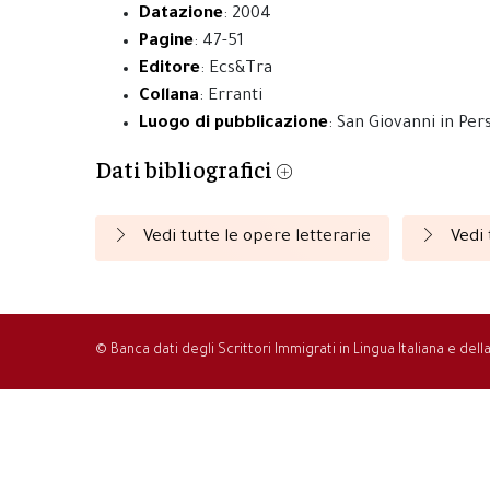
Datazione
: 2004
Pagine
: 47-51
Editore
: Ecs&Tra
Collana
: Erranti
Luogo di pubblicazione
: San Giovanni in Per
Dati bibliografici
Vedi tutte le opere letterarie
Vedi 
© Banca dati degli Scrittori Immigrati in Lingua Italiana e del