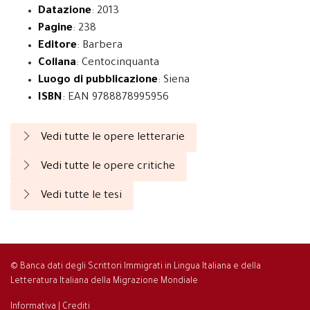
Datazione
: 2013
Pagine
: 238
Editore
: Barbera
Collana
: Centocinquanta
Luogo di pubblicazione
: Siena
ISBN
: EAN 9788878995956
Vedi tutte le opere letterarie
Vedi tutte le opere critiche
Vedi tutte le tesi
© Banca dati degli Scrittori Immigrati in Lingua Italiana e della
Letteratura Italiana della Migrazione Mondiale
Informativa
|
Crediti