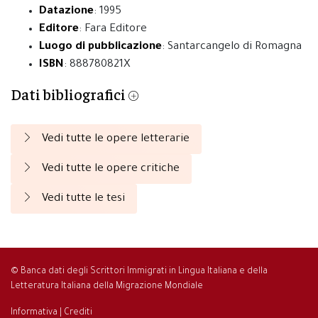
Datazione
: 1995
Editore
: Fara Editore
Luogo di pubblicazione
: Santarcangelo di Romagna
ISBN
: 888780821X
Dati bibliografici
Vedi tutte le opere letterarie
Vedi tutte le opere critiche
Vedi tutte le tesi
© Banca dati degli Scrittori Immigrati in Lingua Italiana e della
Letteratura Italiana della Migrazione Mondiale
Informativa
|
Crediti