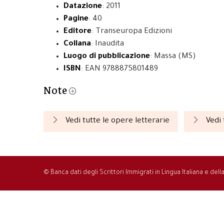
Datazione
: 2011
Pagine
: 40
Editore
: Transeuropa Edizioni
Collana
: Inaudita
Luogo di pubblicazione
: Massa (MS)
ISBN
: EAN 9788875801489
Note
Vedi tutte le opere letterarie
Vedi 
© Banca dati degli Scrittori Immigrati in Lingua Italiana e del