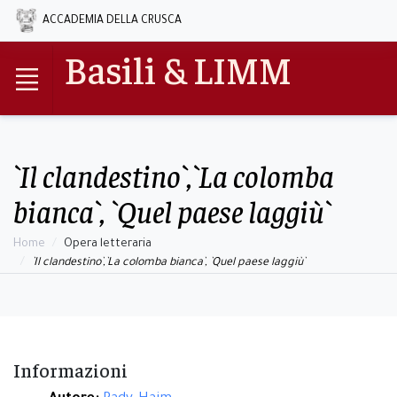
ACCADEMIA DELLA CRUSCA
Basili & LIMM
`Il clandestino`,`La colomba
bianca`, `Quel paese laggiù`
Home
Opera letteraria
`Il clandestino`,`La colomba bianca`, `Quel paese laggiù`
Informazioni