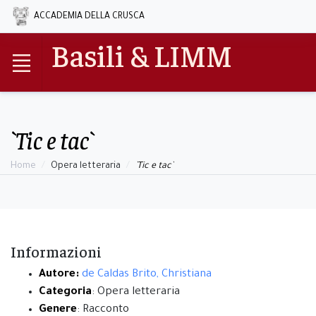
ACCADEMIA DELLA CRUSCA
Basili & LIMM
`Tic e tac`
Home
Opera letteraria
`Tic e tac`
Informazioni
Autore:
de Caldas Brito, Christiana
Categoria
: Opera letteraria
Genere
: Racconto