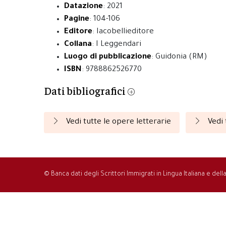
Datazione
: 2021
Pagine
: 104-106
Editore
: Iacobellieditore
Collana
: I Leggendari
Luogo di pubblicazione
: Guidonia (RM)
ISBN
: 9788862526770
Dati bibliografici
Vedi tutte le opere letterarie
Vedi 
© Banca dati degli Scrittori Immigrati in Lingua Italiana e del