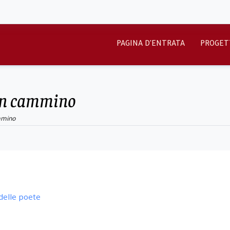
PAGINA D'ENTRATA
PROGET
i in cammino
ammino
delle poete