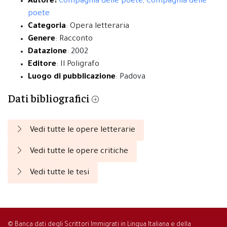
Autore:
Compagnia delle poete, Compagnia delle
poete
Categoria
: Opera letteraria
Genere
: Racconto
Datazione
: 2002
Editore
: Il Poligrafo
Luogo di pubblicazione
: Padova
Dati bibliografici
Vedi tutte le opere letterarie
Vedi tutte le opere critiche
Vedi tutte le tesi
© Banca dati degli Scrittori Immigrati in Lingua Italiana e della