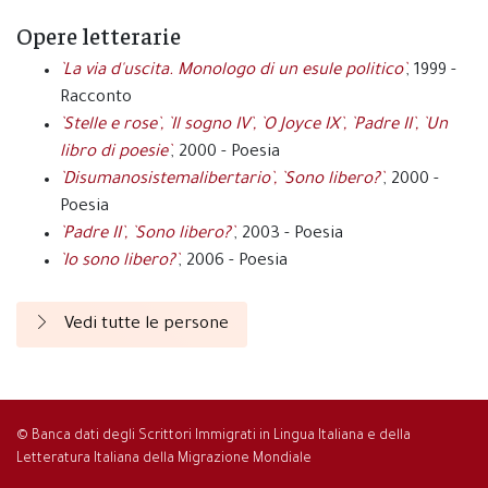
Opere letterarie
`La via d'uscita. Monologo di un esule politico`
, 1999 -
Racconto
`Stelle e rose`, `Il sogno IV`, `O Joyce IX`, `Padre II`, `Un
libro di poesie`
, 2000 - Poesia
`Disumanosistemalibertario`, `Sono libero?`
, 2000 -
Poesia
`Padre II`, `Sono libero?`
, 2003 - Poesia
`Io sono libero?`
, 2006 - Poesia
Vedi tutte le persone
© Banca dati degli Scrittori Immigrati in Lingua Italiana e della
Letteratura Italiana della Migrazione Mondiale