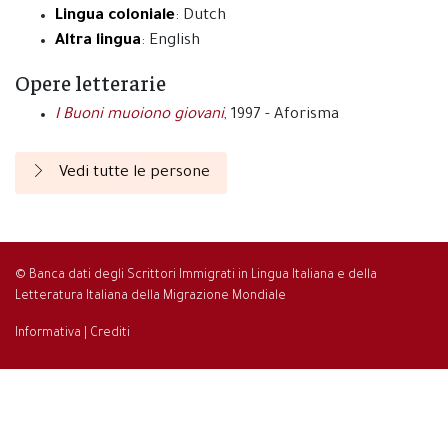
Lingua coloniale
: Dutch
Altra lingua
: English
Opere letterarie
I Buoni muoiono giovani
, 1997 - Aforisma
Vedi tutte le persone
© Banca dati degli Scrittori Immigrati in Lingua Italiana e della
Letteratura Italiana della Migrazione Mondiale
Informativa
|
Crediti