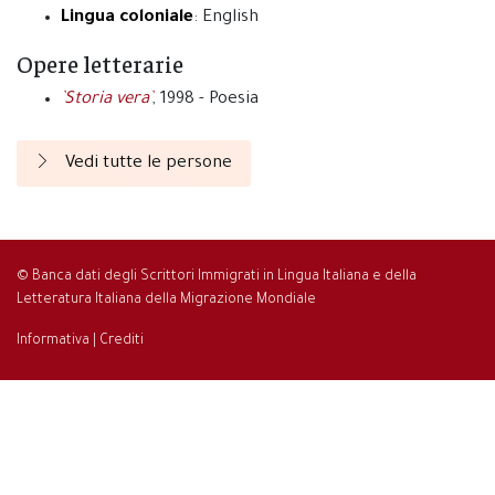
Lingua coloniale
: English
Opere letterarie
`Storia vera`
, 1998 - Poesia
Vedi tutte le persone
© Banca dati degli Scrittori Immigrati in Lingua Italiana e della
Letteratura Italiana della Migrazione Mondiale
Informativa
|
Crediti