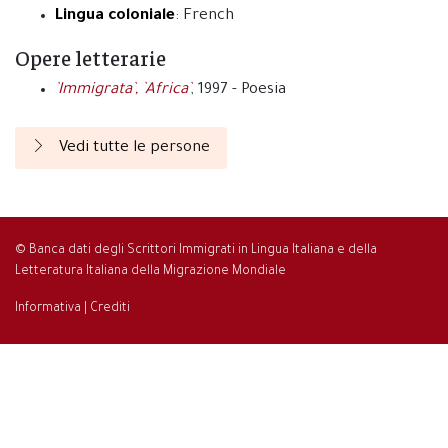
Lingua coloniale
: French
Opere letterarie
`Immigrata`, `Africa`
, 1997 - Poesia
Vedi tutte le persone
© Banca dati degli Scrittori Immigrati in Lingua Italiana e della
Letteratura Italiana della Migrazione Mondiale
Informativa
|
Crediti