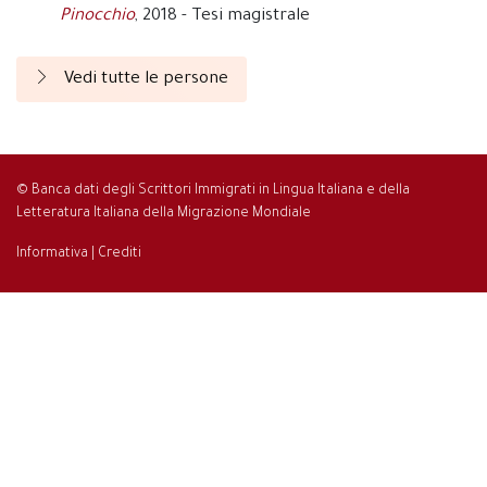
Pinocchio
, 2018 - Tesi magistrale
Vedi tutte le persone
© Banca dati degli Scrittori Immigrati in Lingua Italiana e della
Letteratura Italiana della Migrazione Mondiale
Informativa
|
Crediti