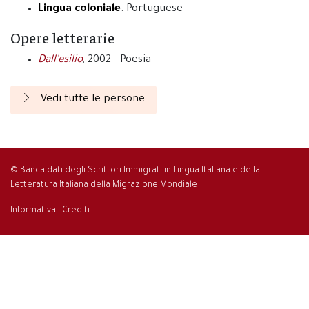
Lingua coloniale
: Portuguese
Opere letterarie
Dall'esilio
, 2002 - Poesia
Vedi tutte le persone
© Banca dati degli Scrittori Immigrati in Lingua Italiana e della
Letteratura Italiana della Migrazione Mondiale
Informativa
|
Crediti