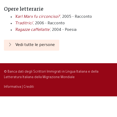
Opere letterarie
`Karl Marx fu circonciso?`
, 2005 - Racconto
`Traditrici`
, 2006 - Racconto
`Ragazze caffellatte`
, 2004 - Poesia
Vedi tutte le persone
© Banca dati degli Scrittori Immigrati in Lingua Italiana e della
Letteratura Italiana della Migrazione Mondiale
Informativa
|
Crediti