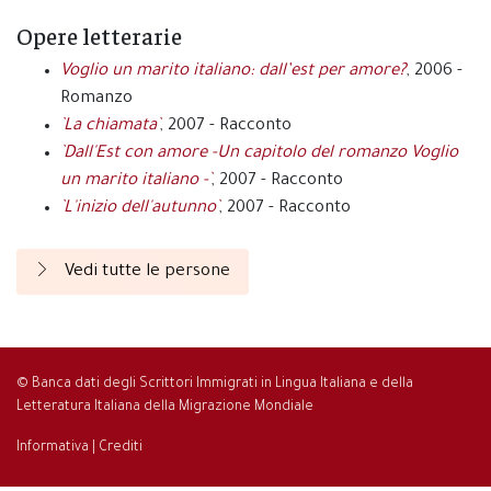
Opere letterarie
Voglio un marito italiano: dall’est per amore?
, 2006 -
Romanzo
`La chiamata`
, 2007 - Racconto
`Dall'Est con amore -Un capitolo del romanzo Voglio
un marito italiano -`
, 2007 - Racconto
`L'inizio dell'autunno`
, 2007 - Racconto
Vedi tutte le persone
© Banca dati degli Scrittori Immigrati in Lingua Italiana e della
Letteratura Italiana della Migrazione Mondiale
Informativa
|
Crediti