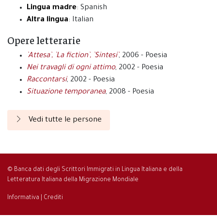
Lingua madre
: Spanish
Altra lingua
: Italian
Opere letterarie
`Attesa`, `La fiction`, `Sintesi`
, 2006 - Poesia
Nei travagli di ogni attimo
, 2002 - Poesia
Raccontarsi
, 2002 - Poesia
Situazione temporanea
, 2008 - Poesia
Vedi tutte le persone
© Banca dati degli Scrittori Immigrati in Lingua Italiana e della
Letteratura Italiana della Migrazione Mondiale
Informativa
|
Crediti