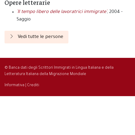
Opere letterarie
`Il tempo libero delle lavoratrici immigrate`
, 2004 -
Saggio
Vedi tutte le persone
© Banca dati degli Scrittori Immigrati in Lingua Italiana e della
Letteratura Italiana della Migrazione Mondiale
Informativa
|
Crediti