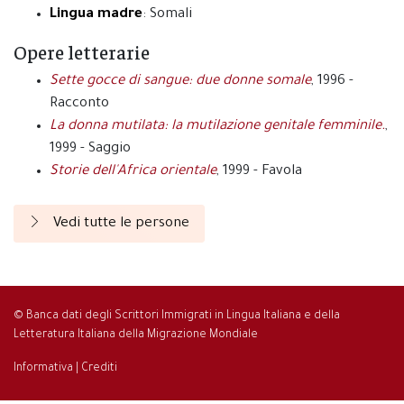
Lingua madre
: Somali
Opere letterarie
Sette gocce di sangue: due donne somale
, 1996 -
Racconto
La donna mutilata: la mutilazione genitale femminile.
,
1999 - Saggio
Storie dell'Africa orientale
, 1999 - Favola
Vedi tutte le persone
© Banca dati degli Scrittori Immigrati in Lingua Italiana e della
Letteratura Italiana della Migrazione Mondiale
Informativa
|
Crediti