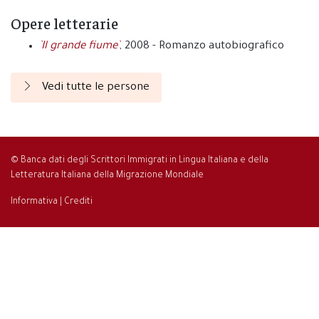
Opere letterarie
`Il grande fiume`
, 2008 - Romanzo autobiografico
Vedi tutte le persone
© Banca dati degli Scrittori Immigrati in Lingua Italiana e della
Letteratura Italiana della Migrazione Mondiale
Informativa
|
Crediti