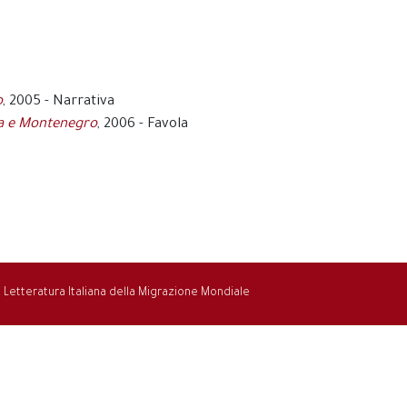
o
, 2005 - Narrativa
bia e Montenegro
, 2006 - Favola
la Letteratura Italiana della Migrazione Mondiale