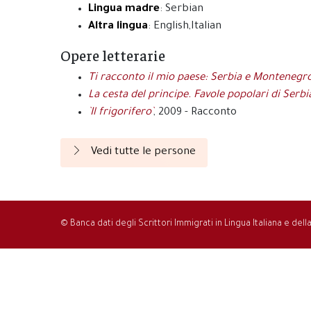
Lingua madre
: Serbian
Altra lingua
: English,Italian
Opere letterarie
Ti racconto il mio paese: Serbia e Montenegr
La cesta del principe. Favole popolari di Ser
`Il frigorifero`
, 2009 - Racconto
Vedi tutte le persone
© Banca dati degli Scrittori Immigrati in Lingua Italiana e del