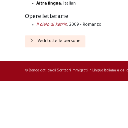
Altra lingua
: Italian
Opere letterarie
Il cielo di Ketrin
, 2009 - Romanzo
Vedi tutte le persone
© Banca dati degli Scrittori Immigrati in Lingua Italiana e del