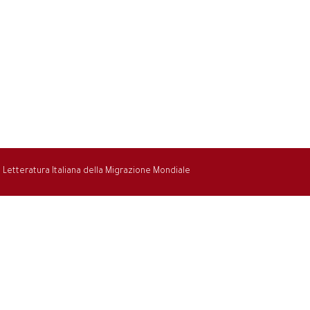
la Letteratura Italiana della Migrazione Mondiale