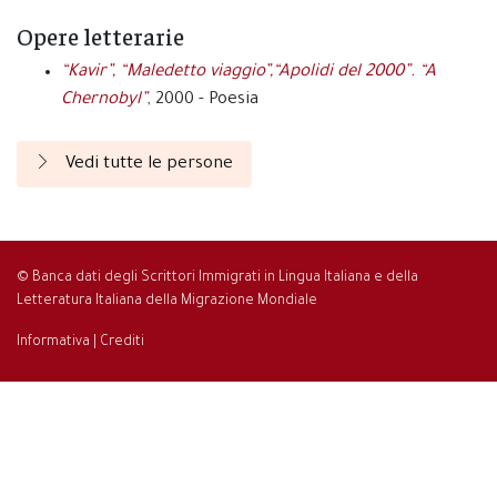
Opere letterarie
“Kavir”, “Maledetto viaggio”,“Apolidi del 2000”. “A
Chernobyl”
, 2000 - Poesia
Vedi tutte le persone
© Banca dati degli Scrittori Immigrati in Lingua Italiana e della
Letteratura Italiana della Migrazione Mondiale
Informativa
|
Crediti