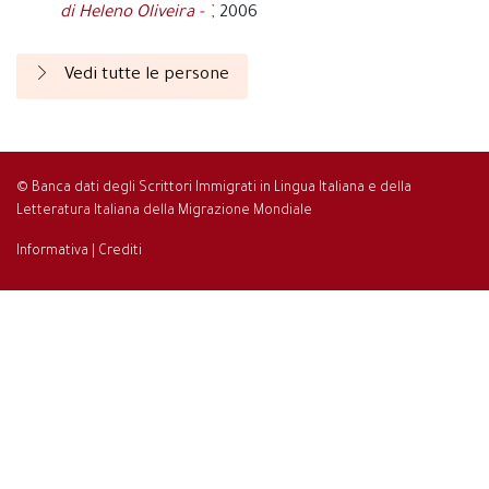
di Heleno Oliveira - `
, 2006
Vedi tutte le persone
© Banca dati degli Scrittori Immigrati in Lingua Italiana e della
Letteratura Italiana della Migrazione Mondiale
Informativa
|
Crediti