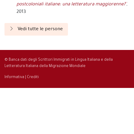
postcoloniali italiane: una letteratura maggiorenne?`
,
2013
Vedi tutte le persone
© Banca dati degli Scrittori Immigrati in Lingua Italiana e della
Letteratura Italiana della Migrazione Mondiale
Informativa
|
Crediti