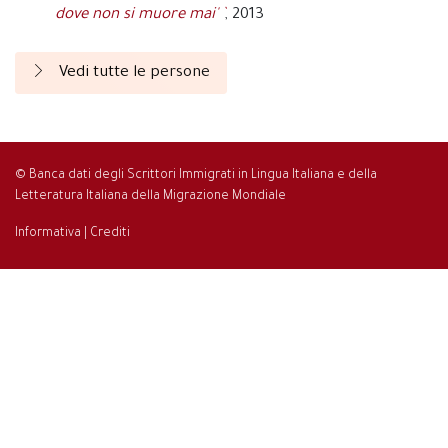
dove non si muore mai' `
, 2013
Vedi tutte le persone
© Banca dati degli Scrittori Immigrati in Lingua Italiana e della
Letteratura Italiana della Migrazione Mondiale
Informativa
|
Crediti