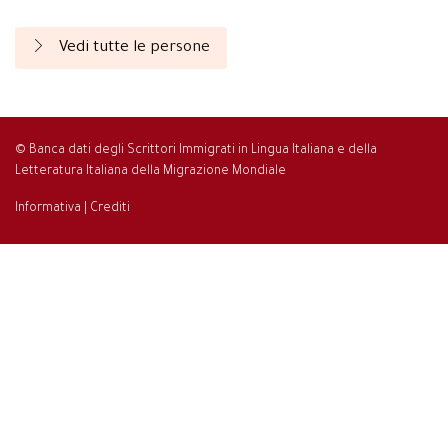
Vedi tutte le persone
© Banca dati degli Scrittori Immigrati in Lingua Italiana e della
Letteratura Italiana della Migrazione Mondiale
Informativa
|
Crediti