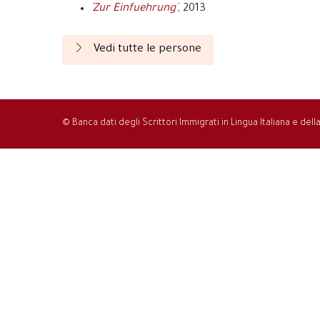
`Zur Einfuehrung`
, 2013
Vedi tutte le persone
© Banca dati degli Scrittori Immigrati in Lingua Italiana e del