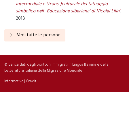
intermediale e (trans-)culturale del tatuaggio
simbolico nell' 'Educazione siberiana' di Nicolai Lilin`
,
2013
Vedi tutte le persone
© Banca dati degli Scrittori Immigrati in Lingua Italiana e della
Letteratura Italiana della Migrazione Mondiale
Informativa
|
Crediti