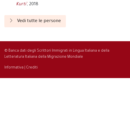
Kurti`
, 2018
Vedi tutte le persone
© Banca dati degli Scrittori Immigrati in Lingua Italiana e della
Letteratura Italiana della Migrazione Mondiale
Informativa
|
Crediti