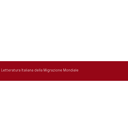
la Letteratura Italiana della Migrazione Mondiale