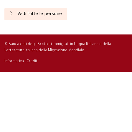
Vedi tutte le persone
© Banca dati degli Scrittori Immigrati in Lingua Italiana e della
Letteratura Italiana della Migrazione Mondiale
Informativa
|
Crediti