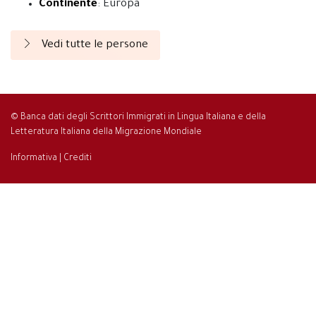
Continente
: Europa
Vedi tutte le persone
© Banca dati degli Scrittori Immigrati in Lingua Italiana e della
Letteratura Italiana della Migrazione Mondiale
Informativa
|
Crediti