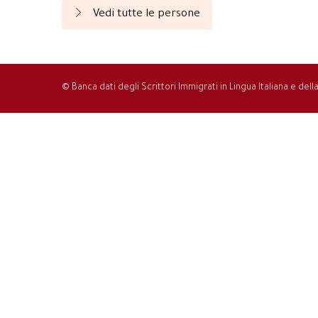
Vedi tutte le persone
© Banca dati degli Scrittori Immigrati in Lingua Italiana e del