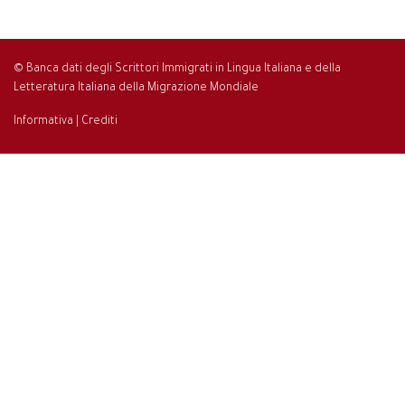
© Banca dati degli Scrittori Immigrati in Lingua Italiana e della
Letteratura Italiana della Migrazione Mondiale
Informativa
|
Crediti