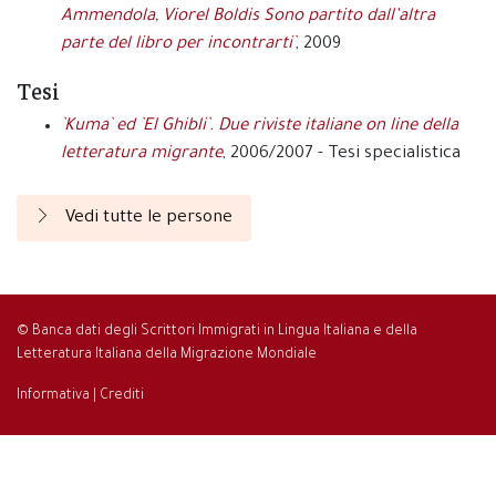
Ammendola, Viorel Boldis Sono partito dall’altra
parte del libro per incontrarti`
, 2009
Tesi
`Kuma` ed `El Ghibli`. Due riviste italiane on line della
letteratura migrante
, 2006/2007 - Tesi specialistica
Vedi tutte le persone
© Banca dati degli Scrittori Immigrati in Lingua Italiana e della
Letteratura Italiana della Migrazione Mondiale
Informativa
|
Crediti